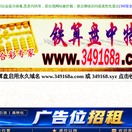
所以会提示病毒,恶意代码等，若出现网站被拦截；请点继续访问或请您先退出
[360安