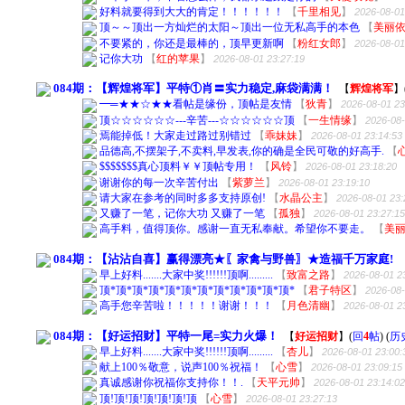
好料就要得到大大的肯定！！！！！！
【
千里相见
】
2026-08-01
顶～～顶出一方灿烂的太阳～顶出一位无私高手的本色
【
美丽
不要紧的，你还是最棒的，顶早更新啊
【
粉红女郎
】
2026-08-01
记你大功
【
红的苹果
】
2026-08-01 23:27:19
084期：【辉煌将军】平特①肖〓实力稳定,麻袋满满！
【
辉煌将军
】
━═★★☆★★看帖是缘份，顶帖是友情
【
狄青
】
2026-08-01 23
顶☆☆☆☆☆☆---辛苦---☆☆☆☆☆☆顶
【
一生情缘
】
2026-08-
焉能掉低！大家走过路过别错过
【
乖妹妹
】
2026-08-01 23:14:53
品德高,不摆架子,不卖料,早发表,你的确是全民可敬的好高手.
【
$$$$$$$真心顶料￥￥顶帖专用！
【
风铃
】
2026-08-01 23:18:20
谢谢你的每一次辛苦付出
【
紫萝兰
】
2026-08-01 23:19:10
请大家在参考的同时多多支持原创!
【
水晶公主
】
2026-08-01 23:
又赚了一笔，记你大功 又赚了一笔
【
孤独
】
2026-08-01 23:27:1
高手料，值得顶你。感谢一直无私奉献。希望你不要走。
【
美
084期：【沾沾自喜】赢得漂亮★〖家禽与野兽〗★造福千万家庭!
早上好料.......大家中奖!!!!!!顶啊.........
【
致富之路
】
2026-08-01 2
顶*顶*顶*顶*顶*顶*顶*顶*顶*顶*顶*顶*
【
君子特区
】
2026-08-
高手您辛苦啦！！！！！谢谢！！！
【
月色清幽
】
2026-08-01 2
084期：【好运招财】平特一尾=实力火爆！
【
好运招财
】
(
回
4
帖
)
(
历
早上好料.......大家中奖!!!!!!顶啊.........
【
杏儿
】
2026-08-01 23:00:
献上100％敬意，说声100％祝福！
【
心雪
】
2026-08-01 23:09:15
真诚感谢你祝福你支持你！！.
【
天平元帅
】
2026-08-01 23:14:0
顶!顶!顶!顶!顶!顶!顶
【
心雪
】
2026-08-01 23:27:13