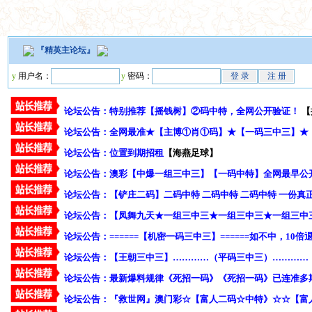
『
精英主论坛
』
y
用户名：
y
密码：