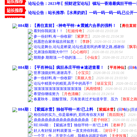
084期：【勇往直前】<神奇平特>★震撼六合界的强料！
【
勇往直前
看到你我就顶！！
【
红姐传奇
】
2026-08-01 23:03:18
参一份好料,有一份收获!
【
紫萝兰
】
2026-08-01 23:04:38
祝愿您合家幸福吉祥如意！
【
李静
】
2026-08-01 23:04:58
论坛是舞台,论坛是桥梁,论坛也是彩民的希望之路,感谢你
【
飘零
兄弟顶你期期大中!!!!
【
心心相印
】
2026-08-01 23:20:54
期期参.期期顶.一个劲的顶.......
【
小仙女
】
2026-08-01 23:27:21
084期：【平肖神仙】疯狂杀庄平特★速进查看！
【
平肖神仙
】
(
回
6
世界顶级好料,谢谢高手..
【
小宝贝
】
2026-08-01 23:01:06
参一份好料,有一份收获!
【
美丽人生
】
2026-08-01 23:03:50
论坛中精英中的精英,高手中的高手!!
【
绿豆宝贝
】
2026-08-01 2
顶顶顶顶顶顶顶顶顶顶顶顶顶
【
风雨惜情
】
2026-08-01 23:13:02
希望你继续努力
【
月色清幽
】
2026-08-01 23:24:54
春夏秋冬，甜酸苦辣。只有发表过才知道辛苦、压力
【
致富之
084期：【紫嫣冰雪】独创平特一肖!已上料
【
紫嫣冰雪
】
(
回
9
帖
)
(
历
相信你的实力,_你是最棒的_彩民有你发大财
【
雨后阳光
】
2026-
鼎鼎鼎鼎鼎鼎鼎鼎鼎鼎鼎鼎鼎鼎鼎
【
君子特区
】
2026-08-01 23:
RE:084期：【紫嫣冰雪】独创平特一肖!已上料
【
老林子
】
2026-
好人有好报.好料就要顶.一直支持你到底...
【
好日子
】
2026-08-0
一个字：牛，不管怎么样，我都永远跟定你的
【
天使玫瑰
】
202