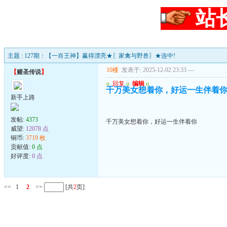
站
主题 : 127期：【一肖王神】赢得漂亮★〖家禽与野兽〗★连中!
10楼
发表于: 2025-12-02 23:33
---
【
赌圣传说
】
u
回复
u
编辑
u
千万美女想着你，好运一生伴着
新手上路
发帖:
4373
千万美女想着你，好运一生伴着你
威望:
12078 点
铜币:
3719 枚
贡献值:
0 点
好评度:
0 点
<<
1
2
>>
[共
2
页]