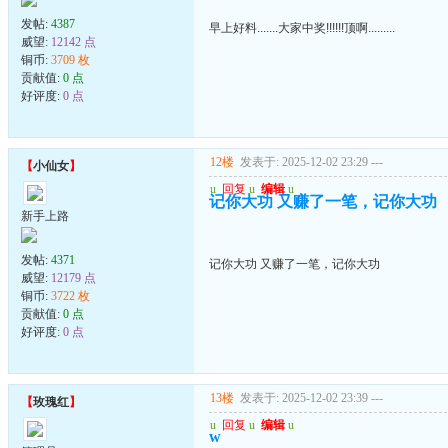
发帖:
4387
早上好料.......大家中奖!!!!!!顶啊.........
威望:
12142 点
铜币:
3709 枚
贡献值:
0 点
好评度:
0 点
12楼
发表于: 2025-12-02 23:29
---
【
小仙女
】
u
回复
u
编辑
u
记你大功 又赚了一笔，记你大功
新手上路
发帖:
4371
记你大功 又赚了一笔，记你大功
威望:
12179 点
铜币:
3722 枚
贡献值:
0 点
好评度:
0 点
13楼
发表于: 2025-12-02 23:39
---
【
玫瑰红
】
u
回复
u
编辑
u
w