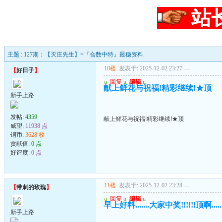
站
主题 : 127期：【灭庄先生】=『合数中特』最稳资料.
10楼
发表于: 2025-12-02 23:27
---
【
好日子
】
u
回复
u
编辑
u
献上鲜花与祝福!精彩继续!★顶
新手上路
发帖:
4359
献上鲜花与祝福!精彩继续!★顶
威望:
11938 点
铜币:
3628 枚
贡献值:
0 点
好评度:
0 点
11楼
发表于: 2025-12-02 23:28
---
【
带刺的玫瑰
】
u
回复
u
编辑
u
早上好料.......大家中奖!!!!!!顶啊.......
新手上路