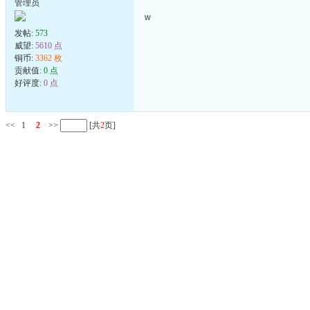
管理员
w
发帖:
573
威望:
5610 点
铜币:
3362 枚
贡献值:
0 点
好评度:
0 点
<<
1
2
>>
[共
2
页]