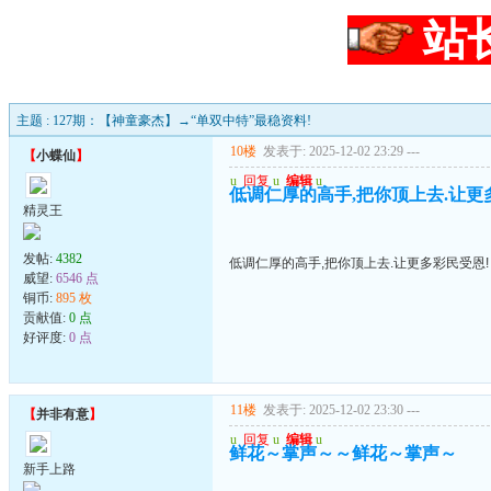
站
主题 : 127期：【神童豪杰】→“单双中特”最稳资料!
10楼
发表于: 2025-12-02 23:29
---
【
小蝶仙
】
u
回复
u
编辑
u
低调仁厚的高手,把你顶上去.让更
精灵王
发帖:
4382
低调仁厚的高手,把你顶上去.让更多彩民受恩!
威望:
6546 点
铜币:
895 枚
贡献值:
0 点
好评度:
0 点
11楼
发表于: 2025-12-02 23:30
---
【
并非有意
】
u
回复
u
编辑
u
鲜花～掌声～～鲜花～掌声～
新手上路