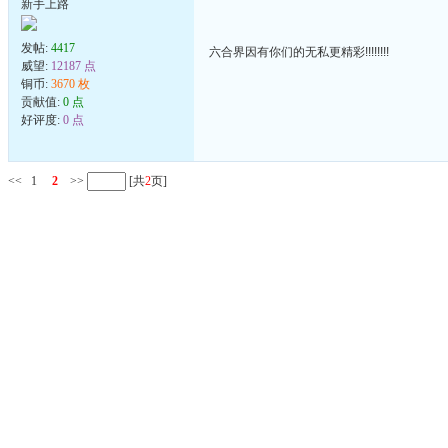
新手上路
发帖:
4417
六合界因有你们的无私更精彩!!!!!!!!
威望:
12187 点
铜币:
3670 枚
贡献值:
0 点
好评度:
0 点
<<
1
2
>>
[共
2
页]