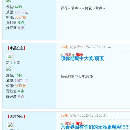
发帖:
4439
鲜花～掌声～～鲜花～掌声～
威望:
12116 点
铜币:
3657 枚
贡献值:
0 点
好评度:
0 点
12楼
发表于: 2025-12-02 23:31
---
【
水晶公主
】
u
回复
u
编辑
u
顶你期期中大奖.顶顶
新手上路
发帖:
4444
顶你期期中大奖.顶顶
威望:
12074 点
铜币:
3655 枚
贡献值:
0 点
好评度:
0 点
13楼
发表于: 2025-12-02 23:31
---
【
天才的心
】
u
回复
u
编辑
u
六合界因有你们的无私更精彩!!!!!!!