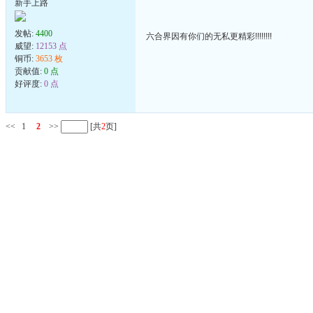
新手上路
发帖:
4400
六合界因有你们的无私更精彩!!!!!!!!
威望:
12153 点
铜币:
3653 枚
贡献值:
0 点
好评度:
0 点
<<
1
2
>>
[共
2
页]