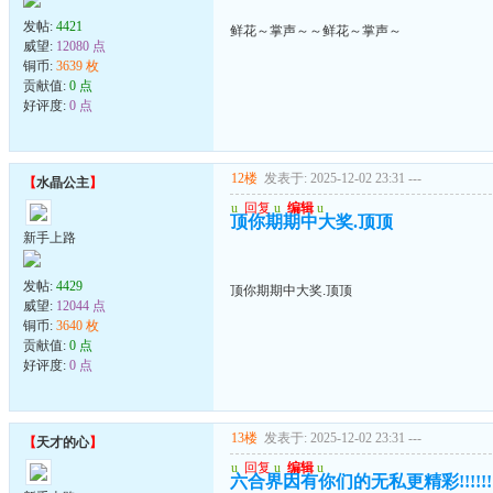
发帖:
4421
鲜花～掌声～～鲜花～掌声～
威望:
12080 点
铜币:
3639 枚
贡献值:
0 点
好评度:
0 点
12楼
发表于: 2025-12-02 23:31
---
【
水晶公主
】
u
回复
u
编辑
u
顶你期期中大奖.顶顶
新手上路
发帖:
4429
顶你期期中大奖.顶顶
威望:
12044 点
铜币:
3640 枚
贡献值:
0 点
好评度:
0 点
13楼
发表于: 2025-12-02 23:31
---
【
天才的心
】
u
回复
u
编辑
u
六合界因有你们的无私更精彩!!!!!!!