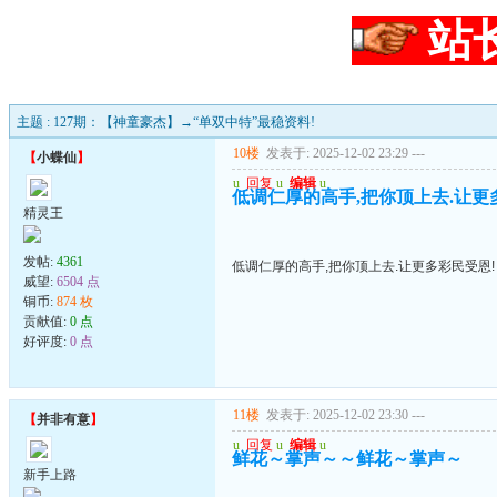
站
主题 : 127期：【神童豪杰】→“单双中特”最稳资料!
10楼
发表于: 2025-12-02 23:29
---
【
小蝶仙
】
u
回复
u
编辑
u
低调仁厚的高手,把你顶上去.让更
精灵王
发帖:
4361
低调仁厚的高手,把你顶上去.让更多彩民受恩!
威望:
6504 点
铜币:
874 枚
贡献值:
0 点
好评度:
0 点
11楼
发表于: 2025-12-02 23:30
---
【
并非有意
】
u
回复
u
编辑
u
鲜花～掌声～～鲜花～掌声～
新手上路