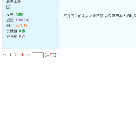
新手上路
发帖:
4390
不是高手的本人从来不顶,以免浪费本人的时
威望:
12069 点
铜币:
3671 枚
贡献值:
0 点
好评度:
0 点
<<
1
2
3
>>
[共
3
页]