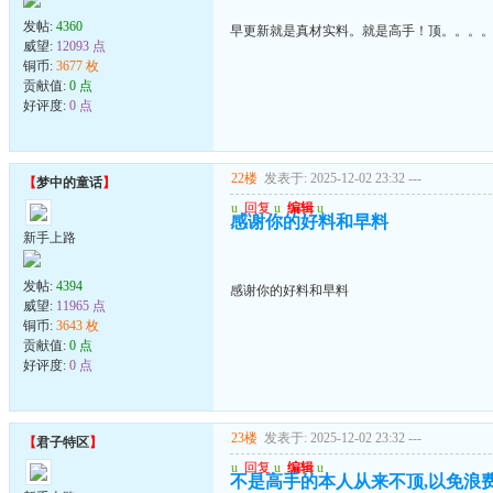
发帖:
4360
早更新就是真材实料。就是高手！顶。。。
威望:
12093 点
铜币:
3677 枚
贡献值:
0 点
好评度:
0 点
22楼
发表于: 2025-12-02 23:32
---
【
梦中的童话
】
u
回复
u
编辑
u
感谢你的好料和早料
新手上路
发帖:
4394
感谢你的好料和早料
威望:
11965 点
铜币:
3643 枚
贡献值:
0 点
好评度:
0 点
23楼
发表于: 2025-12-02 23:32
---
【
君子特区
】
u
回复
u
编辑
u
不是高手的本人从来不顶,以免浪