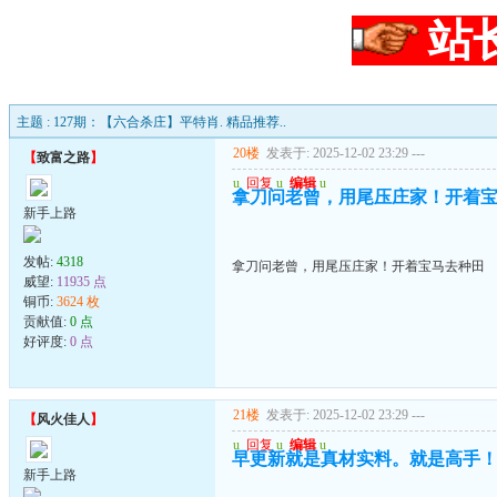
站
主题 : 127期：【六合杀庄】平特肖. 精品推荐..
20楼
发表于: 2025-12-02 23:29
---
【
致富之路
】
u
回复
u
编辑
u
拿刀问老曾，用尾压庄家！开着
新手上路
发帖:
4318
拿刀问老曾，用尾压庄家！开着宝马去种田
威望:
11935 点
铜币:
3624 枚
贡献值:
0 点
好评度:
0 点
21楼
发表于: 2025-12-02 23:29
---
【
风火佳人
】
u
回复
u
编辑
u
早更新就是真材实料。就是高手
新手上路