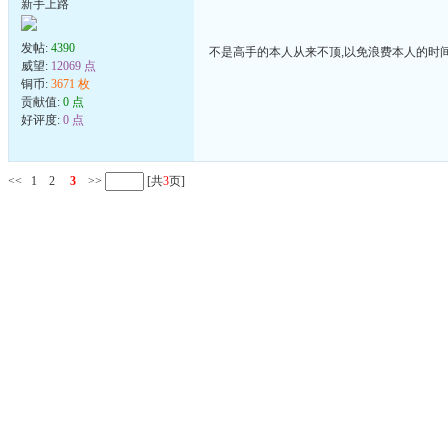
新手上路
发帖:
4390
不是高手的本人从来不顶,以免浪费本人的时
威望:
12069 点
铜币:
3671 枚
贡献值:
0 点
好评度:
0 点
<<
1
2
3
>>
[共
3
页]