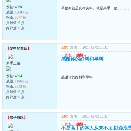
发帖:
4360
早更新就是真材实料。就是高手！顶。。。
威望:
12093 点
铜币:
3677 枚
贡献值:
0 点
好评度:
0 点
22楼
发表于: 2025-12-02 23:32
---
【
梦中的童话
】
u
回复
u
编辑
u
感谢你的好料和早料
新手上路
发帖:
4394
感谢你的好料和早料
威望:
11965 点
铜币:
3643 枚
贡献值:
0 点
好评度:
0 点
23楼
发表于: 2025-12-02 23:32
---
【
君子特区
】
u
回复
u
编辑
u
不是高手的本人从来不顶,以免浪