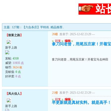
站
主题 : 127期：【六合杀庄】平特肖. 精品推荐..
20楼
发表于: 2025-12-02 23:29
---
【
致富之路
】
u
回复
u
编辑
u
拿刀问老曾，用尾压庄家！开着
新手上路
发帖:
4318
拿刀问老曾，用尾压庄家！开着宝马去种田
威望:
11935 点
铜币:
3624 枚
贡献值:
0 点
好评度:
0 点
21楼
发表于: 2025-12-02 23:29
---
【
风火佳人
】
u
回复
u
编辑
u
早更新就是真材实料。就是高手
新手上路