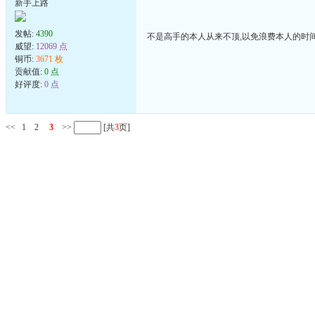
新手上路
发帖:
4390
不是高手的本人从来不顶,以免浪费本人的时
威望:
12069 点
铜币:
3671 枚
贡献值:
0 点
好评度:
0 点
<<
1
2
3
>>
[共
3
页]