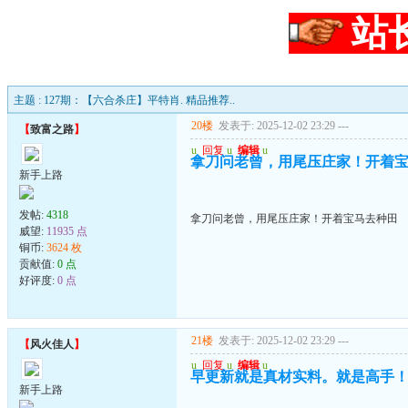
站
主题 : 127期：【六合杀庄】平特肖. 精品推荐..
20楼
发表于: 2025-12-02 23:29
---
【
致富之路
】
u
回复
u
编辑
u
拿刀问老曾，用尾压庄家！开着
新手上路
发帖:
4318
拿刀问老曾，用尾压庄家！开着宝马去种田
威望:
11935 点
铜币:
3624 枚
贡献值:
0 点
好评度:
0 点
21楼
发表于: 2025-12-02 23:29
---
【
风火佳人
】
u
回复
u
编辑
u
早更新就是真材实料。就是高手
新手上路