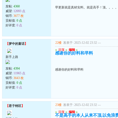
发帖:
4360
早更新就是真材实料。就是高手！顶。。。
威望:
12093 点
铜币:
3677 枚
贡献值:
0 点
好评度:
0 点
22楼
发表于: 2025-12-02 23:32
---
【
梦中的童话
】
u
回复
u
编辑
u
感谢你的好料和早料
新手上路
发帖:
4394
感谢你的好料和早料
威望:
11965 点
铜币:
3643 枚
贡献值:
0 点
好评度:
0 点
23楼
发表于: 2025-12-02 23:32
---
【
君子特区
】
u
回复
u
编辑
u
不是高手的本人从来不顶,以免浪