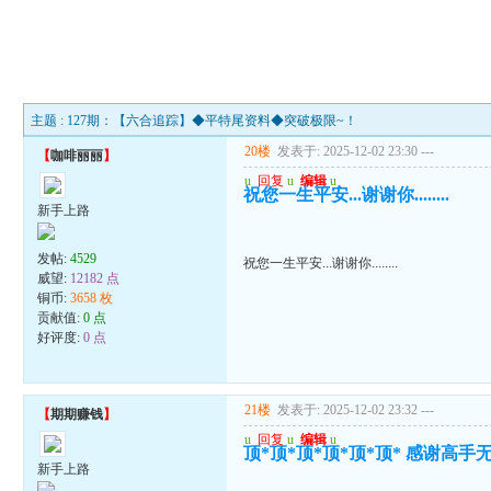
主题 : 127期：【六合追踪】◆平特尾资料◆突破极限~！
20楼
发表于: 2025-12-02 23:30
---
【
咖啡丽丽
】
u
回复
u
编辑
u
祝您一生平安...谢谢你........
新手上路
发帖:
4529
祝您一生平安...谢谢你........
威望:
12182 点
铜币:
3658 枚
贡献值:
0 点
好评度:
0 点
21楼
发表于: 2025-12-02 23:32
---
【
期期赚钱
】
u
回复
u
编辑
u
顶*顶*顶*顶*顶*顶* 感谢高
新手上路