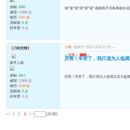
发帖:
4363
顶*顶*顶*顶*顶*顶* 感谢高手无私奉献永
威望:
11986 点
铜币:
3585 枚
贡献值:
0 点
好评度:
0 点
22楼
发表于: 2025-12-02 23:33
---
【
刀剑无情
】
u
回复
u
编辑
u
厉害！辛苦了，我只顶为人低调
新手上路
发帖:
4411
厉害！辛苦了，我只顶为人低调又实力超
威望:
12068 点
铜币:
3639 枚
贡献值:
0 点
好评度:
0 点
<<
1
2
3
>>
[共
3
页]