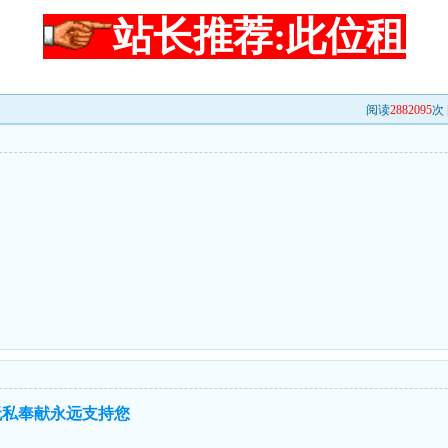
站长推荐:此位租
阅读
2882095
次 
手无私奉献永远支持您