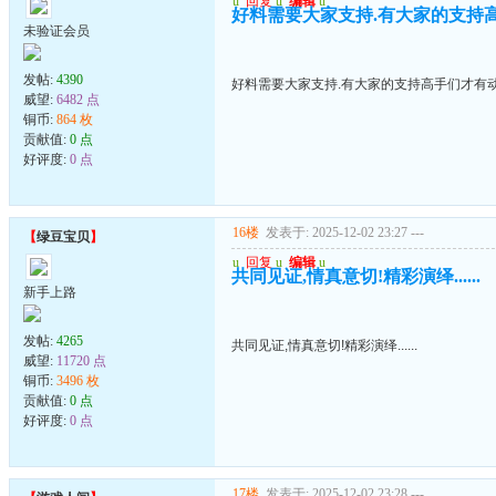
u
回复
u
编辑
u
好料需要大家支持.有大家的支持高手
未验证会员
发帖:
4390
好料需要大家支持.有大家的支持高手们才有动力
威望:
6482 点
铜币:
864 枚
贡献值:
0 点
好评度:
0 点
16楼
发表于: 2025-12-02 23:27
---
【
绿豆宝贝
】
u
回复
u
编辑
u
共同见证,情真意切!精彩演绎......
新手上路
发帖:
4265
共同见证,情真意切!精彩演绎......
威望:
11720 点
铜币:
3496 枚
贡献值:
0 点
好评度:
0 点
17楼
发表于: 2025-12-02 23:28
---