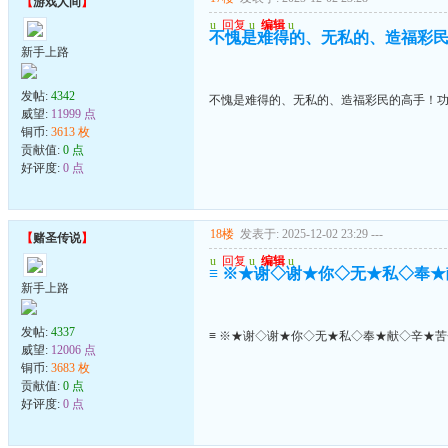
【
游戏人间
】
u
回复
u
编辑
u
不愧是难得的、无私的、造福彩
新手上路
发帖:
4342
不愧是难得的、无私的、造福彩民的高手！
威望:
11999 点
铜币:
3613 枚
贡献值:
0 点
好评度:
0 点
18楼
发表于: 2025-12-02 23:29
---
【
赌圣传说
】
u
回复
u
编辑
u
≡ ※★谢◇谢★你◇无★私◇奉★
新手上路
发帖:
4337
≡ ※★谢◇谢★你◇无★私◇奉★献◇辛★苦
威望:
12006 点
铜币:
3683 枚
贡献值:
0 点
好评度:
0 点