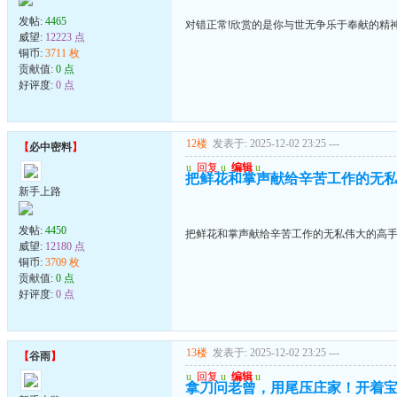
发帖:
4465
对错正常!欣赏的是你与世无争乐于奉献的精神
威望:
12223 点
铜币:
3711 枚
贡献值:
0 点
好评度:
0 点
12楼
发表于: 2025-12-02 23:25
---
【
必中密料
】
u
回复
u
编辑
u
把鲜花和掌声献给辛苦工作的无
新手上路
发帖:
4450
把鲜花和掌声献给辛苦工作的无私伟大的高
威望:
12180 点
铜币:
3709 枚
贡献值:
0 点
好评度:
0 点
13楼
发表于: 2025-12-02 23:25
---
【
谷雨
】
u
回复
u
编辑
u
拿刀问老曾，用尾压庄家！开着