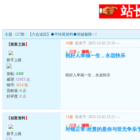
站
主题 : 127期：【六合追踪】◆平特尾资料◆突破极限~！
10楼
发表于: 2025-12-02 23:19
---
【
致富之路
】
u
回复
u
编辑
u
祝好人幸福一生，永远快乐
新手上路
发帖:
4308
祝好人幸福一生，永远快乐
威望:
11915 点
铜币:
3614 枚
贡献值:
0 点
好评度:
0 点
11楼
发表于: 2025-12-02 23:21
---
【
创富资料
】
u
回复
u
编辑
u
对错正常!欣赏的是你与世无争乐
新手上路