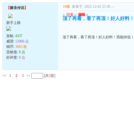
19楼
发表于: 2025-12-02 23:30
---
【
赌圣传说
】
u
回复
u
编辑
u
顶了再看，看了再顶！好人好料
新手上路
发帖:
4337
顶了再看，看了再顶！好人好料！焉能掉低
威望:
12006 点
铜币:
3683 枚
贡献值:
0 点
好评度:
0 点
<<
1
2
3
>>
[共
3
页]