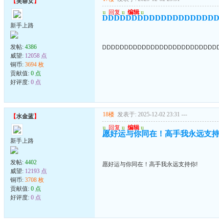
【
芙蓉女
】
u
回复
u
编辑
u
DDDDDDDDDDDDDDDDDDD
新手上路
发帖:
4386
DDDDDDDDDDDDDDDDDDDDDDDDDD
威望:
12058 点
铜币:
3694 枚
贡献值:
0 点
好评度:
0 点
18楼
发表于: 2025-12-02 23:31
---
【
水金蓝
】
u
回复
u
编辑
u
愿好运与你同在！高手我永远支持
新手上路
发帖:
4402
愿好运与你同在！高手我永远支持你!
威望:
12193 点
铜币:
3708 枚
贡献值:
0 点
好评度:
0 点