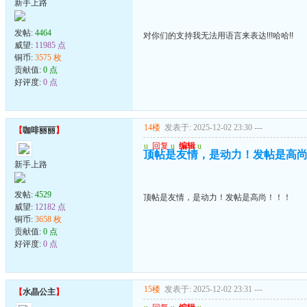
新手上路
发帖:
4464
对你们的支持我无法用语言来表达!!!哈哈!!
威望:
11985 点
铜币:
3575 枚
贡献值:
0 点
好评度:
0 点
14楼
发表于: 2025-12-02 23:30
---
【
咖啡丽丽
】
u
回复
u
编辑
u
顶帖是友情，是动力！发帖是高
新手上路
发帖:
4529
顶帖是友情，是动力！发帖是高尚！！！
威望:
12182 点
铜币:
3658 枚
贡献值:
0 点
好评度:
0 点
15楼
发表于: 2025-12-02 23:31
---
【
水晶公主
】