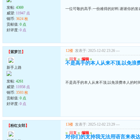
发帖:
4369
一位可敬的高手.一份难得的好料.谢谢你的发
威望:
11947 点
铜币:
3624 枚
贡献值:
0 点
好评度:
0 点
12楼
发表于: 2025-12-02 23:26
---
【
紫萝兰
】
u
回复
u
编辑
u
不是高手的本人从来不顶,以免浪
新手上路
发帖:
4261
不是高手的本人从来不顶,以免浪费本人的时
威望:
11958 点
铜币:
3593 枚
贡献值:
0 点
好评度:
0 点
13楼
发表于: 2025-12-02 23:29
---
【
粉红女郎
】
u
回复
u
编辑
u
对你们的支持我无法用语言来表达!!