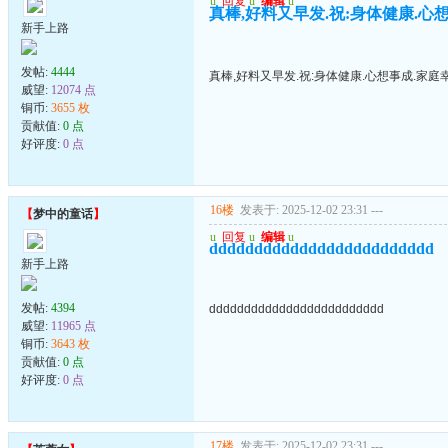
u
回复
u
编辑
u
真棒,好料又早发.祝:身体健康.心
新手上路
发帖:
4444
真棒,好料又早发.祝:身体健康.心想事成.家庭
威望:
12074 点
铜币:
3655 枚
贡献值:
0 点
好评度:
0 点
16楼
发表于: 2025-12-02 23:31
---
【
梦中的童话
】
u
回复
u
编辑
u
ddddddddddddddddddddddddd
新手上路
发帖:
4394
ddddddddddddddddddddddddd
威望:
11965 点
铜币:
3643 枚
贡献值:
0 点
好评度:
0 点
17楼
发表于: 2025-12-02 23:31
---