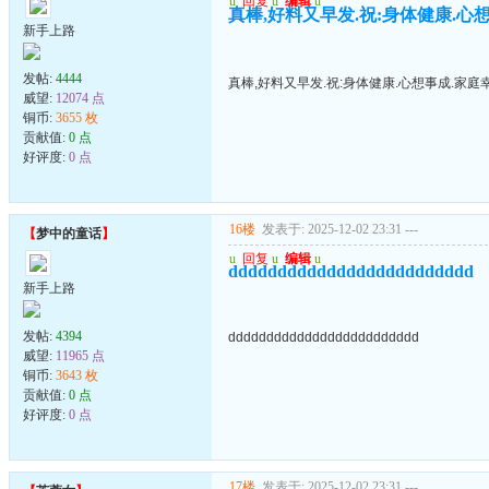
u
回复
u
编辑
u
真棒,好料又早发.祝:身体健康.心
新手上路
发帖:
4444
真棒,好料又早发.祝:身体健康.心想事成.家庭
威望:
12074 点
铜币:
3655 枚
贡献值:
0 点
好评度:
0 点
16楼
发表于: 2025-12-02 23:31
---
【
梦中的童话
】
u
回复
u
编辑
u
ddddddddddddddddddddddddd
新手上路
发帖:
4394
ddddddddddddddddddddddddd
威望:
11965 点
铜币:
3643 枚
贡献值:
0 点
好评度:
0 点
17楼
发表于: 2025-12-02 23:31
---