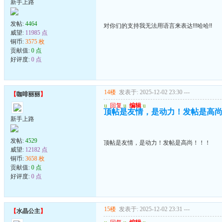
新手上路
发帖:
4464
对你们的支持我无法用语言来表达!!!哈哈!!
威望:
11985 点
铜币:
3575 枚
贡献值:
0 点
好评度:
0 点
14楼
发表于: 2025-12-02 23:30
---
【
咖啡丽丽
】
u
回复
u
编辑
u
顶帖是友情，是动力！发帖是高
新手上路
发帖:
4529
顶帖是友情，是动力！发帖是高尚！！！
威望:
12182 点
铜币:
3658 枚
贡献值:
0 点
好评度:
0 点
15楼
发表于: 2025-12-02 23:31
---
【
水晶公主
】