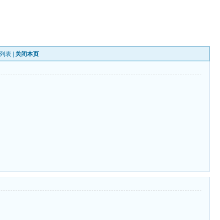
列表
|
关闭本页