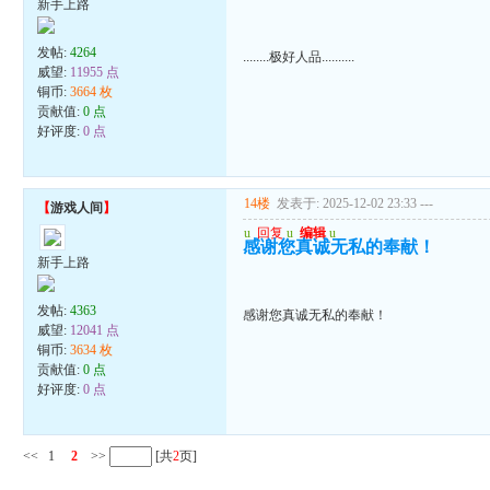
新手上路
发帖:
4264
........极好人品..........
威望:
11955 点
铜币:
3664 枚
贡献值:
0 点
好评度:
0 点
14楼
发表于: 2025-12-02 23:33
---
【
游戏人间
】
u
回复
u
编辑
u
感谢您真诚无私的奉献！
新手上路
发帖:
4363
感谢您真诚无私的奉献！
威望:
12041 点
铜币:
3634 枚
贡献值:
0 点
好评度:
0 点
<<
1
2
>>
[共
2
页]