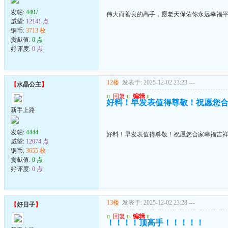
发帖:
4407
伟大而善良的高手，愿老天保佑你永远幸福
威望:
12141 点
铜币:
3713 枚
贡献值:
0 点
好评度:
0 点
12楼
发表于: 2025-12-02 23:23
---
【
水晶公主
】
u
回复
u
编辑
u
好料！早发表值得尊敬！祝愿您
新手上路
发帖:
4444
好料！早发表值得尊敬！祝愿您合家幸福吉
威望:
12074 点
铜币:
3655 枚
贡献值:
0 点
好评度:
0 点
13楼
发表于: 2025-12-02 23:28
---
【
好日子
】
u
回复
u
编辑
u
！！！！顶高手！！！！！