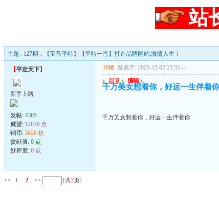
站
主题 : 127期：【宝马平特】【平特一肖】打造品牌网站,激情人生！
10楼
发表于: 2025-12-02 23:33
---
【
平定天下
】
u
回复
u
编辑
u
千万美女想着你，好运一生伴着
新手上路
发帖:
4385
千万美女想着你，好运一生伴着你
威望:
12030 点
铜币:
3626 枚
贡献值:
0 点
好评度:
0 点
<<
1
2
>>
[共
2
页]