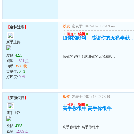
沙发
发表于: 2025-12-02 23:09
---
【
森林过客
】
u
回复
u
编辑
u
顶你的好料！感谢你的无私奉献
新手上路
发帖:
4226
顶你的好料！感谢你的无私奉献，
威望:
11801 点
铜币:
3586 枚
贡献值:
0 点
好评度:
0 点
板凳
发表于: 2025-12-02 23:10
---
【
美丽依旧
】
u
回复
u
编辑
u
高手你很牛 高手你很牛
新手上路
发帖:
4385
高手你很牛 高手你很牛
威望:
12069 点