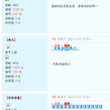
发帖:
4402
感谢你的无私发表，谢谢你的好料！
威望:
12101 点
铜币:
3687 枚
贡献值:
0 点
好评度:
0 点
7楼
发表于: 2025-12-02 23:26
---
【
杏儿
】
u
回复
u
编辑
u
..无私的益民心...
新手上路
发帖:
4459
..无私的益民心...
威望:
11816 点
铜币:
3503 枚
贡献值:
0 点
好评度:
0 点
8楼
发表于: 2025-12-02 23:28
---
【
并非有意
】
u
回复
u
编辑
u
顶顶顶顶顶顶顶顶顶顶顶顶顶