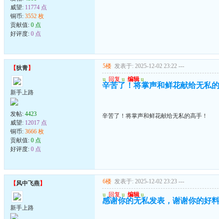
威望:
11774 点
铜币:
3552 枚
贡献值:
0 点
好评度:
0 点
5楼
发表于: 2025-12-02 23:22
---
【
狄青
】
u
回复
u
编辑
u
辛苦了！将掌声和鲜花献给无私
新手上路
发帖:
4423
辛苦了！将掌声和鲜花献给无私的高手！
威望:
12017 点
铜币:
3666 枚
贡献值:
0 点
好评度:
0 点
6楼
发表于: 2025-12-02 23:23
---
【
风中飞燕
】
u
回复
u
编辑
u
感谢你的无私发表，谢谢你的好
新手上路