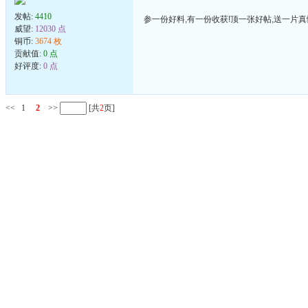
发帖:
4410
参一份好料,有一份收获!顶一张好帖,送一片真
威望:
12030 点
铜币:
3674 枚
贡献值:
0 点
好评度:
0 点
<<
1
2
>>
[共
2
页]