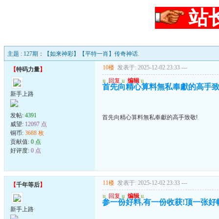
站
主题 : 127期：【如来神彩】【平特一肖】传奇神话.
10楼
发表于: 2025-12-02 23:33
---
【
特码力量
】
u
回复
u
编辑
u
首先向精心算料無私奉獻的高手致
新手上路
发帖:
4391
首先向精心算料無私奉獻的高手致敬!
威望:
12097 点
铜币:
3688 枚
贡献值:
0 点
好评度:
0 点
11楼
发表于: 2025-12-02 23:33
---
【
千年等后
】
u
回复
u
编辑
u
参一份好料,有一份收获!顶一张好帖
新手上路