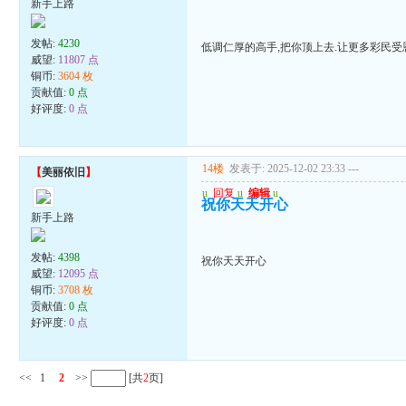
新手上路
发帖:
4230
低调仁厚的高手,把你顶上去.让更多彩民受
威望:
11807 点
铜币:
3604 枚
贡献值:
0 点
好评度:
0 点
14楼
发表于: 2025-12-02 23:33
---
【
美丽依旧
】
u
回复
u
编辑
u
祝你天天开心
新手上路
发帖:
4398
祝你天天开心
威望:
12095 点
铜币:
3708 枚
贡献值:
0 点
好评度:
0 点
<<
1
2
>>
[共
2
页]