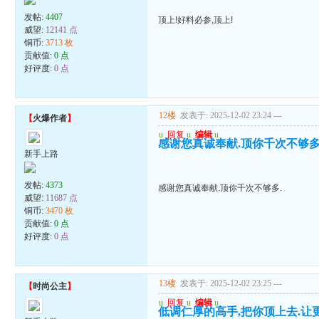
发帖:
4407
顶上!好料必参,顶上!
威望:
12141 点
铜币:
3713 枚
贡献值:
0 点
好评度:
0 点
12楼
发表于: 2025-12-02 23:24
---
【
火爆作者
】
u
回复
u
编辑
u
感谢您真诚奉献.顶你千次不够多
新手上路
发帖:
4373
感谢您真诚奉献.顶你千次不够多.
威望:
11687 点
铜币:
3470 枚
贡献值:
0 点
好评度:
0 点
13楼
发表于: 2025-12-02 23:25
---
【
时尚公主
】
u
回复
u
编辑
u
低调仁厚的高手,把你顶上去.让