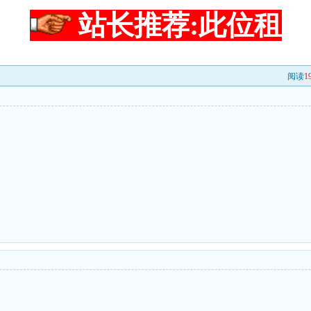
站长推荐:此位租
阅读
1