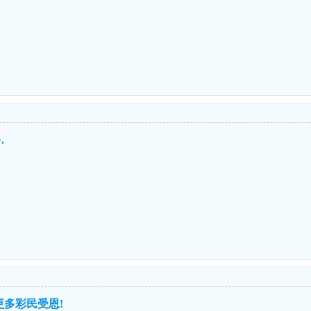
.
更多彩民受恩!