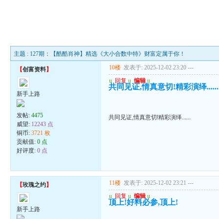
主题 : 127期：【酷酷肖神】精选《大小合数中特》财富定属于你！
10楼
发表于: 2025-12-02 23:20
---
【
创富资料
】
u
回复
u
编辑
u
共同见证,情真意切!精彩演绎......
新手上路
发帖:
4475
共同见证,情真意切!精彩演绎......
威望:
12243 点
铜币:
3721 枚
贡献值:
0 点
好评度:
0 点
11楼
发表于: 2025-12-02 23:21
---
【
玫瑰之约
】
u
回复
u
编辑
u
顶上!好料必参,顶上!
新手上路