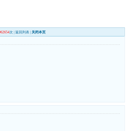
962654
次 |
返回列表
|
关闭本页