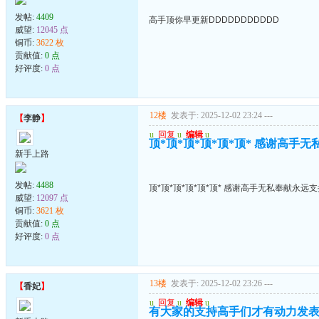
发帖:
4409
高手顶你早更新DDDDDDDDDDD
威望:
12045 点
铜币:
3622 枚
贡献值:
0 点
好评度:
0 点
12楼
发表于: 2025-12-02 23:24
---
【
李静
】
u
回复
u
编辑
u
顶*顶*顶*顶*顶*顶* 感谢高手
新手上路
发帖:
4488
顶*顶*顶*顶*顶*顶* 感谢高手无私奉献永远
威望:
12097 点
铜币:
3621 枚
贡献值:
0 点
好评度:
0 点
13楼
发表于: 2025-12-02 23:26
---
【
香妃
】
u
回复
u
编辑
u
有大家的支持高手们才有动力发表.顶上