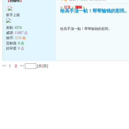
【
热咖啡
】
u
回复
u
编辑
u
给高手顶一帖！帮帮输钱的彩民..
新手上路
发帖:
4374
给高手顶一帖！帮帮输钱的彩民..
威望:
11807 点
铜币:
3535 枚
贡献值:
0 点
好评度:
0 点
<<
1
2
>>
[共
2
页]