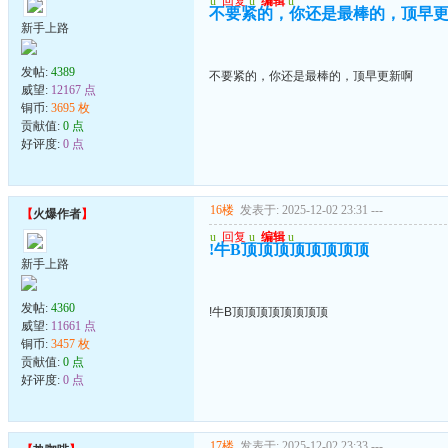
u
回复
u
编辑
u
不要紧的，你还是最棒的，顶早
新手上路
发帖:
4389
不要紧的，你还是最棒的，顶早更新啊
威望:
12167 点
铜币:
3695 枚
贡献值:
0 点
好评度:
0 点
16楼
发表于: 2025-12-02 23:31
---
【
火爆作者
】
u
回复
u
编辑
u
!牛B顶顶顶顶顶顶顶顶
新手上路
发帖:
4360
!牛B顶顶顶顶顶顶顶顶
威望:
11661 点
铜币:
3457 枚
贡献值:
0 点
好评度:
0 点
17楼
发表于: 2025-12-02 23:33
---