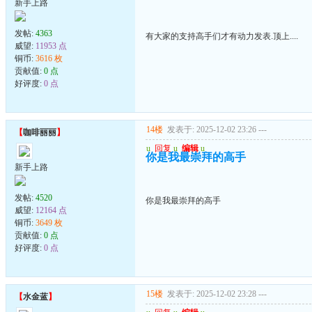
新手上路
发帖:
4363
有大家的支持高手们才有动力发表.顶上....
威望:
11953 点
铜币:
3616 枚
贡献值:
0 点
好评度:
0 点
14楼
发表于: 2025-12-02 23:26
---
【
咖啡丽丽
】
u
回复
u
编辑
u
你是我最崇拜的高手
新手上路
发帖:
4520
你是我最崇拜的高手
威望:
12164 点
铜币:
3649 枚
贡献值:
0 点
好评度:
0 点
15楼
发表于: 2025-12-02 23:28
---
【
水金蓝
】