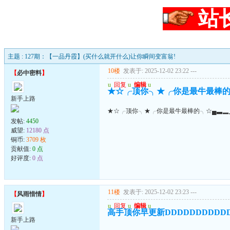
站
主题 : 127期：【一品丹霞】(买什么就开什么)让你瞬间变富翁!
10楼
发表于: 2025-12-02 23:22
---
【
必中密料
】
u
回复
u
编辑
u
★☆╭顶你╮★╭你是最牛最棒的
新手上路
★☆╭顶你╮★╭你是最牛最棒的╮☆▄▃▂
发帖:
4450
威望:
12180 点
铜币:
3709 枚
贡献值:
0 点
好评度:
0 点
11楼
发表于: 2025-12-02 23:23
---
【
风雨惜情
】
u
回复
u
编辑
u
高手顶你早更新DDDDDDDDDD
新手上路