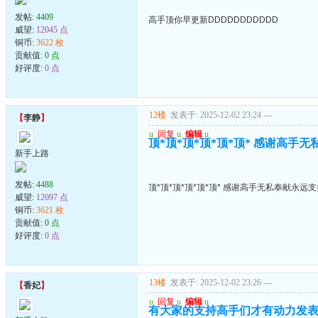
发帖:
4409
高手顶你早更新DDDDDDDDDDD
威望:
12045 点
铜币:
3622 枚
贡献值:
0 点
好评度:
0 点
12楼
发表于: 2025-12-02 23:24
---
【
李静
】
u
回复
u
编辑
u
顶*顶*顶*顶*顶*顶* 感谢高手
新手上路
发帖:
4488
顶*顶*顶*顶*顶*顶* 感谢高手无私奉献永远
威望:
12097 点
铜币:
3621 枚
贡献值:
0 点
好评度:
0 点
13楼
发表于: 2025-12-02 23:26
---
【
香妃
】
u
回复
u
编辑
u
有大家的支持高手们才有动力发表.顶上