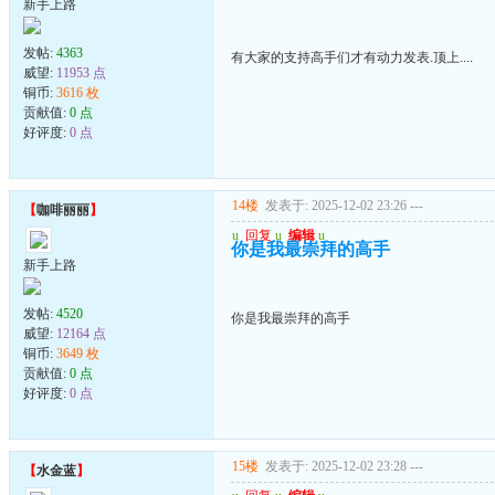
新手上路
发帖:
4363
有大家的支持高手们才有动力发表.顶上....
威望:
11953 点
铜币:
3616 枚
贡献值:
0 点
好评度:
0 点
14楼
发表于: 2025-12-02 23:26
---
【
咖啡丽丽
】
u
回复
u
编辑
u
你是我最崇拜的高手
新手上路
发帖:
4520
你是我最崇拜的高手
威望:
12164 点
铜币:
3649 枚
贡献值:
0 点
好评度:
0 点
15楼
发表于: 2025-12-02 23:28
---
【
水金蓝
】