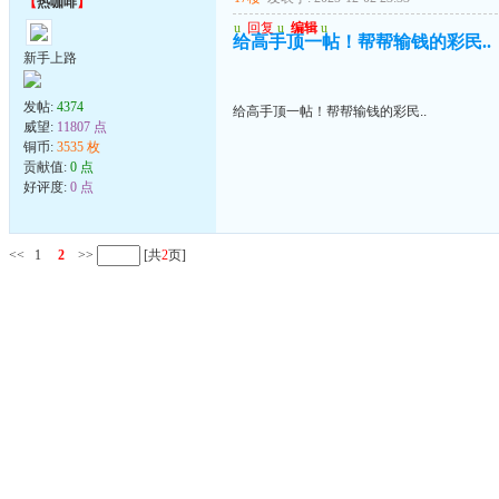
【
热咖啡
】
u
回复
u
编辑
u
给高手顶一帖！帮帮输钱的彩民..
新手上路
发帖:
4374
给高手顶一帖！帮帮输钱的彩民..
威望:
11807 点
铜币:
3535 枚
贡献值:
0 点
好评度:
0 点
<<
1
2
>>
[共
2
页]