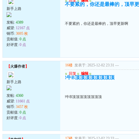
u
回复
u
编辑
u
不要紧的，你还是最棒的，顶早
新手上路
发帖:
4389
不要紧的，你还是最棒的，顶早更新啊
威望:
12167 点
铜币:
3695 枚
贡献值:
0 点
好评度:
0 点
16楼
发表于: 2025-12-02 23:31
---
【
火爆作者
】
u
回复
u
编辑
u
!牛B顶顶顶顶顶顶顶顶
新手上路
发帖:
4360
!牛B顶顶顶顶顶顶顶顶
威望:
11661 点
铜币:
3457 枚
贡献值:
0 点
好评度:
0 点
17楼
发表于: 2025-12-02 23:33
---