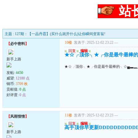
站
主题 : 127期：【一品丹霞】(买什么就开什么)让你瞬间变富翁!
10楼
发表于: 2025-12-02 23:22
---
【
必中密料
】
u
回复
u
编辑
u
★☆╭顶你╮★╭你是最牛最棒的
新手上路
★☆╭顶你╮★╭你是最牛最棒的╮☆▄▃▂
发帖:
4450
威望:
12180 点
铜币:
3709 枚
贡献值:
0 点
好评度:
0 点
11楼
发表于: 2025-12-02 23:23
---
【
风雨惜情
】
u
回复
u
编辑
u
高手顶你早更新DDDDDDDDDD
新手上路