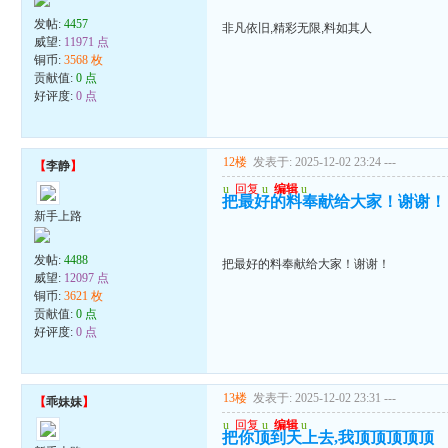
发帖:
4457
非凡依旧,精彩无限,料如其人
威望:
11971 点
铜币:
3568 枚
贡献值:
0 点
好评度:
0 点
12楼
发表于: 2025-12-02 23:24
---
【
李静
】
u
回复
u
编辑
u
把最好的料奉献给大家！谢谢！
新手上路
发帖:
4488
把最好的料奉献给大家！谢谢！
威望:
12097 点
铜币:
3621 枚
贡献值:
0 点
好评度:
0 点
13楼
发表于: 2025-12-02 23:31
---
【
乖妹妹
】
u
回复
u
编辑
u
把你顶到天上去,我顶顶顶顶顶