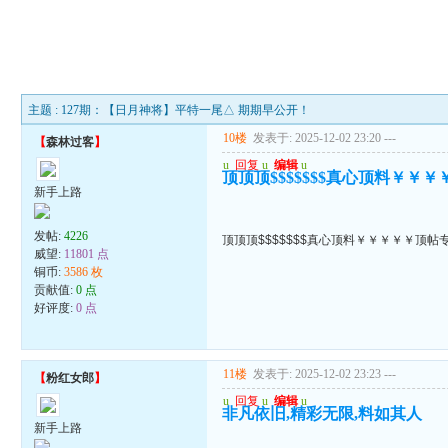
主题 : 127期：【日月神将】平特一尾△ 期期早公开！
10楼
发表于: 2025-12-02 23:20
---
【
森林过客
】
u
回复
u
编辑
u
顶顶顶$$$$$$$真心顶料￥￥
新手上路
发帖:
4226
顶顶顶$$$$$$$真心顶料￥￥￥￥￥顶帖
威望:
11801 点
铜币:
3586 枚
贡献值:
0 点
好评度:
0 点
11楼
发表于: 2025-12-02 23:23
---
【
粉红女郎
】
u
回复
u
编辑
u
非凡依旧,精彩无限,料如其人
新手上路