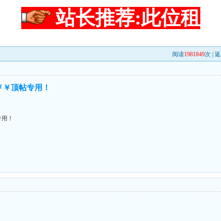
站长推荐:此位租
阅读
1981849
次 |
返
￥￥￥顶帖专用！
专用！