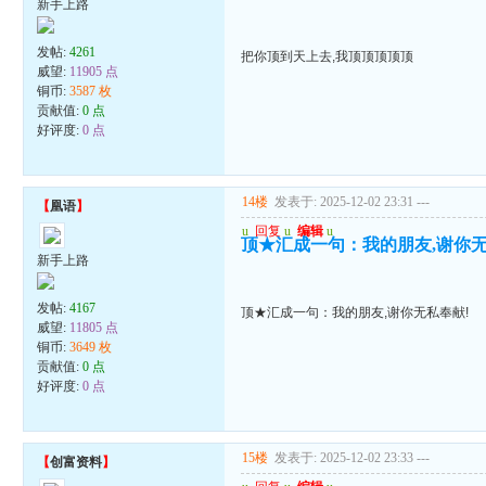
新手上路
发帖:
4261
把你顶到天上去,我顶顶顶顶顶
威望:
11905 点
铜币:
3587 枚
贡献值:
0 点
好评度:
0 点
14楼
发表于: 2025-12-02 23:31
---
【
凰语
】
u
回复
u
编辑
u
顶★汇成一句：我的朋友,谢你无
新手上路
发帖:
4167
顶★汇成一句：我的朋友,谢你无私奉献!
威望:
11805 点
铜币:
3649 枚
贡献值:
0 点
好评度:
0 点
15楼
发表于: 2025-12-02 23:33
---
【
创富资料
】