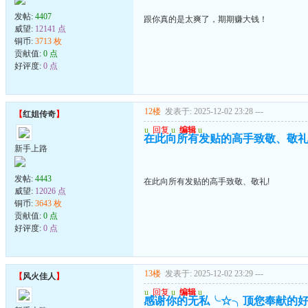
发帖:
4407
跟你真的是太爽了，期期赚大钱！
威望:
12141 点
铜币:
3713 枚
贡献值:
0 点
好评度:
0 点
12楼
发表于: 2025-12-02 23:28
---
【
红姐传奇
】
u
回复
u
编辑
u
在此向所有发贴的高手致敬、敬礼
新手上路
发帖:
4443
在此向所有发贴的高手致敬、敬礼!
威望:
12026 点
铜币:
3643 枚
贡献值:
0 点
好评度:
0 点
13楼
发表于: 2025-12-02 23:29
---
【
风火佳人
】
u
回复
u
编辑
u
感谢你的无私╰☆╮顶您奉献的