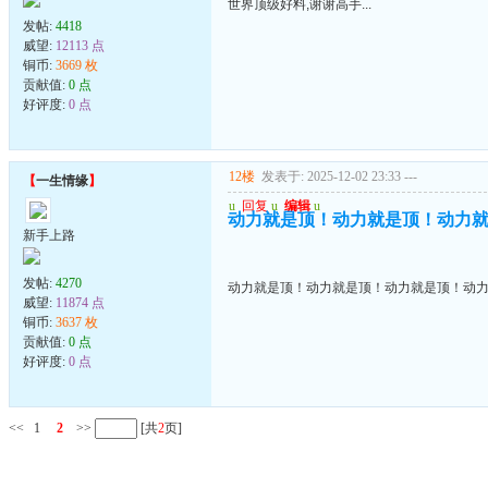
世界顶级好料,谢谢高手...
发帖:
4418
威望:
12113 点
铜币:
3669 枚
贡献值:
0 点
好评度:
0 点
12楼
发表于: 2025-12-02 23:33
---
【
一生情缘
】
u
回复
u
编辑
u
动力就是顶！动力就是顶！动力
新手上路
发帖:
4270
动力就是顶！动力就是顶！动力就是顶！动
威望:
11874 点
铜币:
3637 枚
贡献值:
0 点
好评度:
0 点
<<
1
2
>>
[共
2
页]