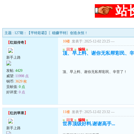
站
主题 : 127期：【平特彩霸】〖稳赚平特〗创造永恒！
10楼
发表于: 2025-12-02 23:25
---
【
红姐传奇
】
u
回复
u
编辑
u
顶、早上料、谢你无私帮彩民、
新手上路
发帖:
4429
顶、早上料、谢你无私帮彩民、辛苦了！
威望:
11998 点
铜币:
3629 枚
贡献值:
0 点
好评度:
0 点
11楼
发表于: 2025-12-02 23:32
---
【
红的苹果
】
u
回复
u
编辑
u
世界顶级好料,谢谢高手...
新手上路