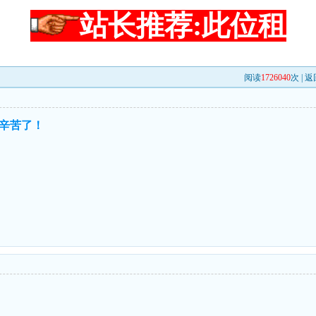
站长推荐:此位租
阅读
1726040
次 |
返
辛苦了！