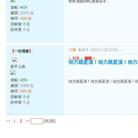
世界顶级好料,谢谢高手...
发帖:
4429
威望:
12135 点
铜币:
3680 枚
贡献值:
0 点
好评度:
0 点
12楼
发表于: 2025-12-02 23:33
---
【
一生情缘
】
u
回复
u
编辑
u
动力就是顶！动力就是顶！动力
新手上路
发帖:
4293
动力就是顶！动力就是顶！动力就是顶！
威望:
11920 点
铜币:
3660 枚
贡献值:
0 点
好评度:
0 点
<<
1
2
>>
[共
2
页]