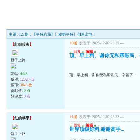
主题 : 127期：【平特彩霸】〖稳赚平特〗创造永恒！
10楼
发表于: 2025-12-02 23:25
---
【
红姐传奇
】
u
回复
u
编辑
u
顶、早上料、谢你无私帮彩民、
新手上路
发帖:
4443
顶、早上料、谢你无私帮彩民、辛苦了！
威望:
12026 点
铜币:
3643 枚
贡献值:
0 点
好评度:
0 点
11楼
发表于: 2025-12-02 23:32
---
【
红的苹果
】
u
回复
u
编辑
u
世界顶级好料,谢谢高手...
新手上路