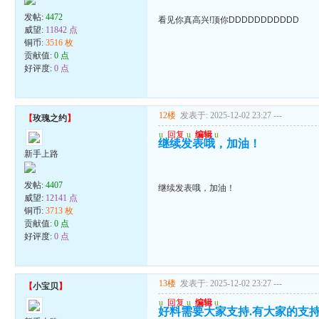
发帖:
4472
看见你真高兴!顶你DDDDDDDDDDD
威望:
11842 点
铜币:
3516 枚
贡献值:
0 点
好评度:
0 点
12楼
发表于: 2025-12-02 23:27
---
【
玫瑰之约
】
u
回复
u
编辑
u
继续发表哦，加油！
新手上路
发帖:
4407
继续发表哦，加油！
威望:
12141 点
铜币:
3713 枚
贡献值:
0 点
好评度:
0 点
13楼
发表于: 2025-12-02 23:27
---
【
小宝贝
】
u
回复
u
编辑
u
好料需要大家支持.有大家的支持高