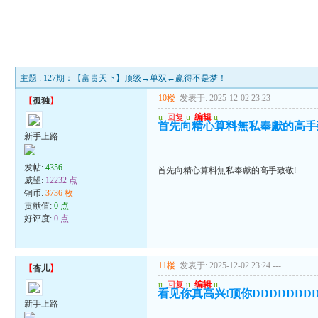
主题 : 127期：【富贵天下】顶级→单双←赢得不是梦！
10楼
发表于: 2025-12-02 23:23
---
【
孤独
】
u
回复
u
编辑
u
首先向精心算料無私奉獻的高手
新手上路
发帖:
4356
首先向精心算料無私奉獻的高手致敬!
威望:
12232 点
铜币:
3736 枚
贡献值:
0 点
好评度:
0 点
11楼
发表于: 2025-12-02 23:24
---
【
杏儿
】
u
回复
u
编辑
u
看见你真高兴!顶你DDDDDDDD
新手上路