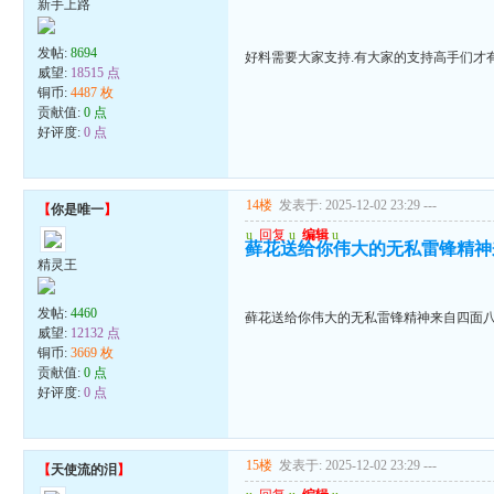
新手上路
发帖:
8694
好料需要大家支持.有大家的支持高手们才有动
威望:
18515 点
铜币:
4487 枚
贡献值:
0 点
好评度:
0 点
14楼
发表于: 2025-12-02 23:29
---
【
你是唯一
】
u
回复
u
编辑
u
藓花送给你伟大的无私雷锋精神来
精灵王
发帖:
4460
藓花送给你伟大的无私雷锋精神来自四面八方
威望:
12132 点
铜币:
3669 枚
贡献值:
0 点
好评度:
0 点
15楼
发表于: 2025-12-02 23:29
---
【
天使流的泪
】