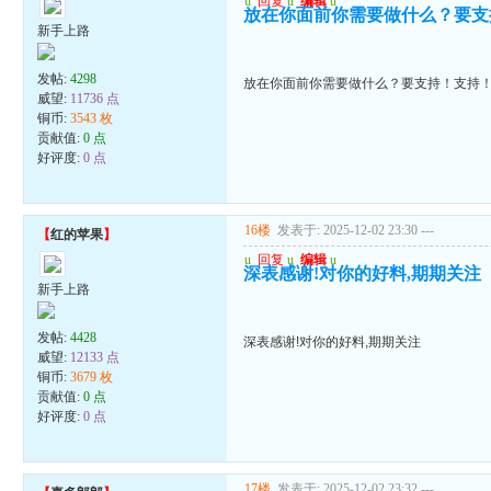
u
回复
u
编辑
u
放在你面前你需要做什么？要支
新手上路
发帖:
4298
放在你面前你需要做什么？要支持！支持
威望:
11736 点
铜币:
3543 枚
贡献值:
0 点
好评度:
0 点
16楼
发表于: 2025-12-02 23:30
---
【
红的苹果
】
u
回复
u
编辑
u
深表感谢!对你的好料,期期关注
新手上路
发帖:
4428
深表感谢!对你的好料,期期关注
威望:
12133 点
铜币:
3679 枚
贡献值:
0 点
好评度:
0 点
17楼
发表于: 2025-12-02 23:32
---