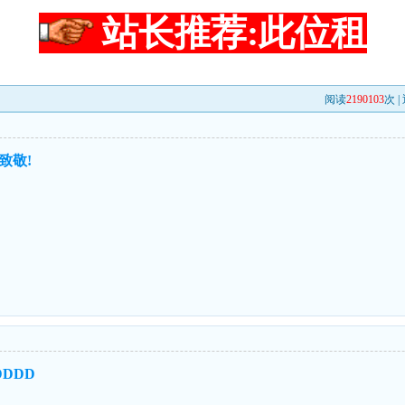
站长推荐:此位租
阅读
2190103
次 |
致敬!
DDD