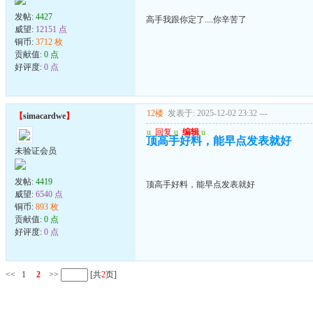
发帖:
4427
高手我跟你定了....你辛苦了
威望:
12151 点
铜币:
3712 枚
贡献值:
0 点
好评度:
0 点
12楼
发表于: 2025-12-02 23:32
---
【
simacardwe
】
u
回复
u
编辑
u
顶高手好料，能早点发表就好
未验证会员
发帖:
4419
顶高手好料，能早点发表就好
威望:
6540 点
铜币:
893 枚
贡献值:
0 点
好评度:
0 点
<<
1
2
>>
[共
2
页]