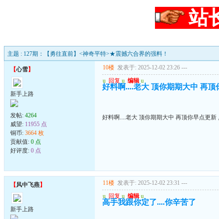
站
主题 : 127期：【勇往直前】<神奇平特>★震撼六合界的强料！
10楼
发表于: 2025-12-02 23:26
---
【
心雪
】
u
回复
u
编辑
u
好料啊....老大 顶你期期大中 再顶
新手上路
发帖:
4264
好料啊....老大 顶你期期大中 再顶你早点更新 
威望:
11955 点
铜币:
3664 枚
贡献值:
0 点
好评度:
0 点
11楼
发表于: 2025-12-02 23:31
---
【
风中飞燕
】
u
回复
u
编辑
u
高手我跟你定了....你辛苦了
新手上路