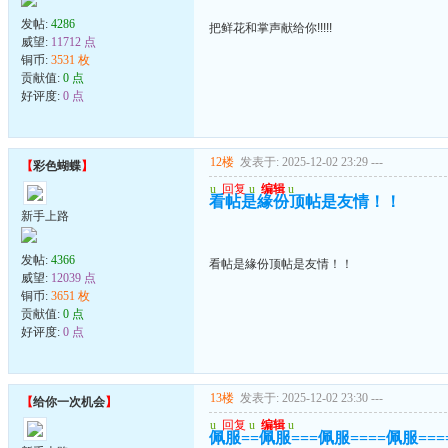
发帖:
4286
把鲜花和掌声献给你!!!!!
威望:
11712 点
铜币:
3531 枚
贡献值:
0 点
好评度:
0 点
12楼
发表于: 2025-12-02 23:29
---
【
彩色蝴蝶
】
u
回复
u
编辑
u
看帖是緣份顶帖是友情！！
新手上路
发帖:
4366
看帖是緣份顶帖是友情！！
威望:
12039 点
铜币:
3651 枚
贡献值:
0 点
好评度:
0 点
13楼
发表于: 2025-12-02 23:30
---
【
给你一次机会
】
u
回复
u
编辑
u
佩服==佩服===佩服====佩服===