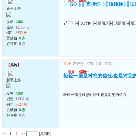
u
回复
u
编辑
u
╭╯GO ╠╣ 支持你 ╠╣顶顶顶╠╣
新手上路
发帖:
4400
╭╯GO ╠╣ 支持你 ╠╣顶顶顶╠╣顶顶顶╠╣顶
威望:
12153 点
铜币:
3653 枚
贡献值:
0 点
好评度:
0 点
16楼
发表于: 2025-12-02 23:33
---
【
风铃
】
u
回复
u
编辑
u
轻轻一顶是对您的信任,也是对您
新手上路
发帖:
4360
轻轻一顶是对您的信任,也是对您的信心
威望:
11932 点
铜币:
3624 枚
贡献值:
0 点
好评度:
0 点
<<
1
2
>>
[共
2
页]