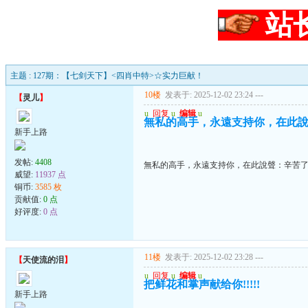
站
主题 : 127期：【七剑天下】<四肖中特>☆实力巨献！
10楼
发表于: 2025-12-02 23:24
---
【
灵儿
】
u
回复
u
编辑
u
無私的高手，永遠支持你，在此
新手上路
发帖:
4408
無私的高手，永遠支持你，在此說聲：辛苦
威望:
11937 点
铜币:
3585 枚
贡献值:
0 点
好评度:
0 点
11楼
发表于: 2025-12-02 23:28
---
【
天使流的泪
】
u
回复
u
编辑
u
把鲜花和掌声献给你!!!!!
新手上路