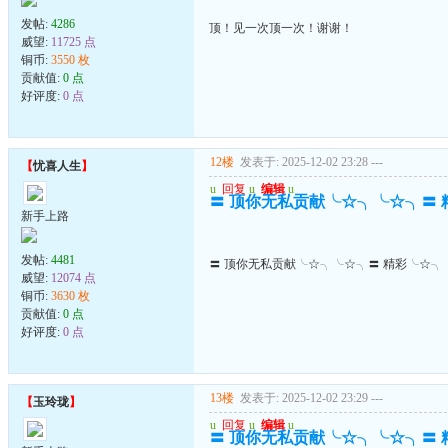
发帖:
4286
顶！见一次顶一次！谢谢！
威望:
11725 点
铜币:
3550 枚
贡献值:
0 点
好评度:
0 点
12楼
发表于: 2025-12-02 23:28
---
【
忧喜人生
】
u
回复
u
编辑
u
〓 顶你无私贡献╰☆╮╰☆╮〓
新手上路
发帖:
4481
〓 顶你无私贡献╰☆╮╰☆╮〓 精彩╰☆╮
威望:
12074 点
铜币:
3630 枚
贡献值:
0 点
好评度:
0 点
13楼
发表于: 2025-12-02 23:29
---
【
玉玲珑
】
u
回复
u
编辑
u
〓 顶你无私贡献╰☆╮╰☆╮〓