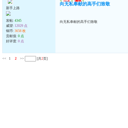
u
回复
u
编辑
u
向无私奉献的高手们致敬
新手上路
发帖:
4345
向无私奉献的高手们致敬
威望:
12029 点
铜币:
3658 枚
贡献值:
0 点
好评度:
0 点
<<
1
2
>>
[共
2
页]