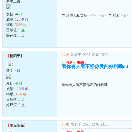
新手上路
发帖:
4423
〓 顶你无私贡献╰☆╮╰☆╮〓 精彩╰☆╮
威望:
12079 点
铜币:
3636 枚
贡献值:
0 点
好评度:
0 点
14楼
发表于: 2025-12-02 23:32
---
【
艳阳天
】
u
回复
u
编辑
u
看你有人看不怪你发的好料哦dd
新手上路
发帖:
4328
看你有人看不怪你发的好料哦dd
威望:
12205 点
铜币:
3770 枚
贡献值:
0 点
好评度:
0 点
15楼
发表于: 2025-12-02 23:33
---
【
雨后阳光
】