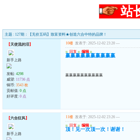
站
主题 : 127期：【无价五码】致富资料★创造六合中特的品牌！
10楼
发表于: 2025-12-02 23:20
---
【
天使流的泪
】
u
回复
u
编辑
u
赢赢赢赢赢赢赢赢赢赢
新手上路
发帖:
4298
赢赢赢赢赢赢赢赢赢赢
威望:
11736 点
铜币:
3543 枚
贡献值:
0 点
好评度:
0 点
11楼
发表于: 2025-12-02 23:26
---
【
六合狂风
】
u
回复
u
编辑
u
顶！见一次顶一次！谢谢！
新手上路