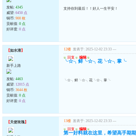
发帖:
4345
支持你到最后！！好人一生平安！
威望:
6450 点
铜币:
900 枚
贡献值:
0 点
好评度:
0 点
12楼
发表于: 2025-12-02 23:33
---
【
如水清
】
u
回复
u
编辑
u
╰☆╮鲜╰☆╮花╰☆╮掌╰
新手上路
发帖:
4463
╰☆╮鲜╰☆╮花╰☆╮掌╰
威望:
12015 点
铜币:
3644 枚
贡献值:
0 点
好评度:
0 点
13楼
发表于: 2025-12-02 23:33
---
【
天使玫瑰
】
u
回复
u
编辑
u
第一好料就在这里，希望高手期