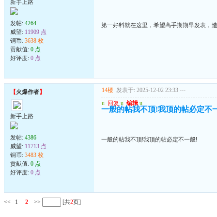
新手上路
发帖:
4264
第一好料就在这里，希望高手期期早发表，
威望:
11909 点
铜币:
3638 枚
贡献值:
0 点
好评度:
0 点
14楼
发表于: 2025-12-02 23:33
---
【
火爆作者
】
u
回复
u
编辑
u
一般的帖我不顶!我顶的帖必定不一
新手上路
发帖:
4386
一般的帖我不顶!我顶的帖必定不一般!
威望:
11713 点
铜币:
3483 枚
贡献值:
0 点
好评度:
0 点
<<
1
2
>>
[共
2
页]