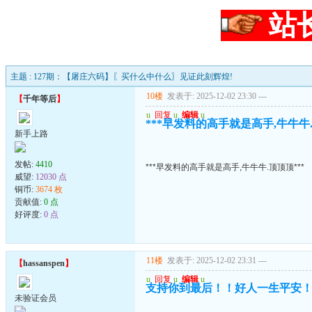
站
主题 : 127期：【屠庄六码】〖买什么中什么〗见证此刻辉煌!
10楼
发表于: 2025-12-02 23:30
---
【
千年等后
】
u
回复
u
编辑
u
***早发料的高手就是高手,牛牛牛.
新手上路
发帖:
4410
***早发料的高手就是高手,牛牛牛.顶顶顶***
威望:
12030 点
铜币:
3674 枚
贡献值:
0 点
好评度:
0 点
11楼
发表于: 2025-12-02 23:31
---
【
hassanspen
】
u
回复
u
编辑
u
支持你到最后！！好人一生平安
未验证会员