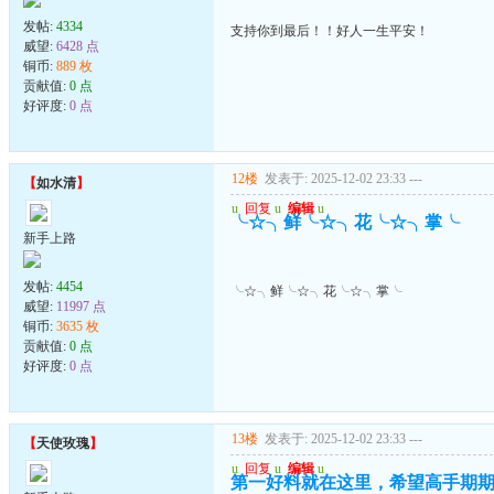
发帖:
4334
支持你到最后！！好人一生平安！
威望:
6428 点
铜币:
889 枚
贡献值:
0 点
好评度:
0 点
12楼
发表于: 2025-12-02 23:33
---
【
如水清
】
u
回复
u
编辑
u
╰☆╮鲜╰☆╮花╰☆╮掌╰
新手上路
发帖:
4454
╰☆╮鲜╰☆╮花╰☆╮掌╰
威望:
11997 点
铜币:
3635 枚
贡献值:
0 点
好评度:
0 点
13楼
发表于: 2025-12-02 23:33
---
【
天使玫瑰
】
u
回复
u
编辑
u
第一好料就在这里，希望高手期