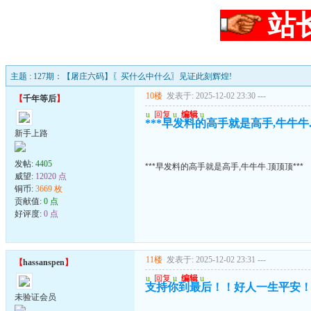
站
主题 : 127期：【屠庄六码】〖买什么中什么〗见证此刻辉煌!
10楼
发表于: 2025-12-02 23:30
---
【
千年等后
】
u
回复
u
编辑
u
***早发料的高手就是高手,牛牛牛.
新手上路
发帖:
4405
***早发料的高手就是高手,牛牛牛.顶顶顶***
威望:
12020 点
铜币:
3669 枚
贡献值:
0 点
好评度:
0 点
11楼
发表于: 2025-12-02 23:31
---
【
hassanspen
】
u
回复
u
编辑
u
支持你到最后！！好人一生平安
未验证会员