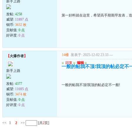
新手上路
发帖:
4258
第一好料就在这里，希望高手期期早发表，
威望:
11897 点
铜币:
3632 枚
贡献值:
0 点
好评度:
0 点
14楼
发表于: 2025-12-02 23:33
---
【
火爆作者
】
u
回复
u
编辑
u
一般的帖我不顶!我顶的帖必定不一
新手上路
发帖:
4377
一般的帖我不顶!我顶的帖必定不一般!
威望:
11695 点
铜币:
3474 枚
贡献值:
0 点
好评度:
0 点
<<
1
2
>>
[共
2
页]