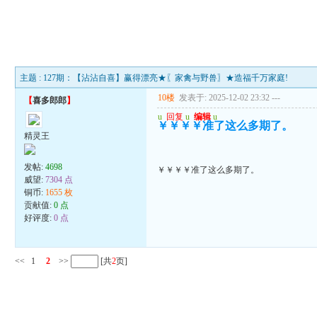
主题 : 127期：【沾沾自喜】赢得漂亮★〖家禽与野兽〗★造福千万家庭!
10楼
发表于: 2025-12-02 23:32
---
【
喜多郎郎
】
u
回复
u
编辑
u
￥￥￥￥准了这么多期了。
精灵王
发帖:
4698
￥￥￥￥准了这么多期了。
威望:
7304 点
铜币:
1655 枚
贡献值:
0 点
好评度:
0 点
<<
1
2
>>
[共
2
页]