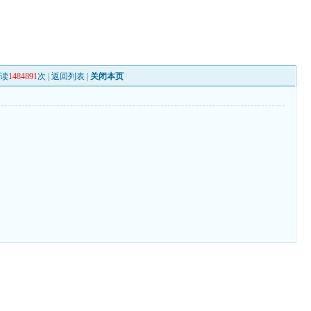
阅读
1484891
次 |
返回列表
|
关闭本页