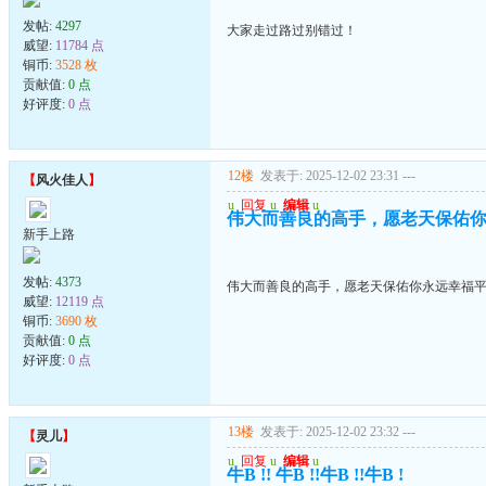
发帖:
4297
大家走过路过别错过！
威望:
11784 点
铜币:
3528 枚
贡献值:
0 点
好评度:
0 点
12楼
发表于: 2025-12-02 23:31
---
【
风火佳人
】
u
回复
u
编辑
u
伟大而善良的高手，愿老天保佑
新手上路
发帖:
4373
伟大而善良的高手，愿老天保佑你永远幸福
威望:
12119 点
铜币:
3690 枚
贡献值:
0 点
好评度:
0 点
13楼
发表于: 2025-12-02 23:32
---
【
灵儿
】
u
回复
u
编辑
u
牛B !! 牛B !!牛B !!牛B !