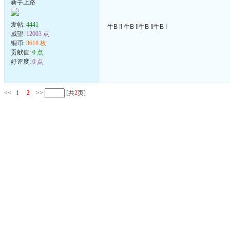
新手上路
发帖:
4441
牛B !! 牛B !!牛B !!牛B !
威望:
12003 点
铜币:
3618 枚
贡献值:
0 点
好评度:
0 点
<<
1
2
>>
[共
2
页]