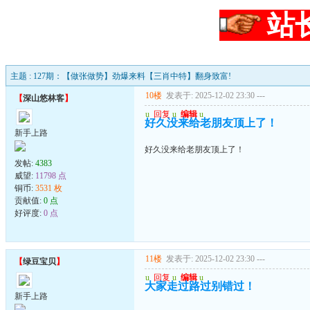
站
主题 : 127期：【做张做势】劲爆来料【三肖中特】翻身致富!
10楼
发表于: 2025-12-02 23:30
---
【
深山悠林客
】
u
回复
u
编辑
u
好久没来给老朋友顶上了！
新手上路
好久没来给老朋友顶上了！
发帖:
4383
威望:
11798 点
铜币:
3531 枚
贡献值:
0 点
好评度:
0 点
11楼
发表于: 2025-12-02 23:30
---
【
绿豆宝贝
】
u
回复
u
编辑
u
大家走过路过别错过！
新手上路