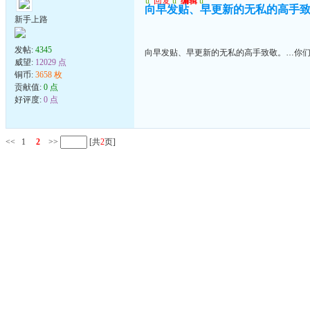
u
回复
u
编辑
u
向早发贴、早更新的无私的高手致
新手上路
发帖:
4345
向早发贴、早更新的无私的高手致敬。…你们
威望:
12029 点
铜币:
3658 枚
贡献值:
0 点
好评度:
0 点
<<
1
2
>>
[共
2
页]