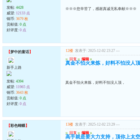
发帖:
4428
※※※您辛苦了，感谢真诚无私奉献※※※
威望:
12133 点
铜币:
3679 枚
贡献值:
0 点
好评度:
0 点
12楼
发表于: 2025-12-02 23:27
---
【
梦中的童话
】
u
回复
u
编辑
u
真金不怕火来炼，好料不怕没人
新手上路
发帖:
4394
真金不怕火来炼，好料不怕没人顶，
威望:
11965 点
铜币:
3643 枚
贡献值:
0 点
好评度:
0 点
13楼
发表于: 2025-12-02 23:29
---
【
彩色蝴蝶
】
u
回复
u
编辑
u
高手就是要大力支持，顶你上太