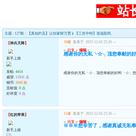
站
主题 : 127期：【真知灼见】让你家财万贯￠【三肖中特】造福彩民.
10楼
发表于: 2025-12-02 23:26
---
【
神兵天降
】
u
回复
u
编辑
u
感谢你的无私╰☆╮顶您奉献的
新手上路
发帖:
4414
感谢你的无私╰☆╮顶您奉献的好料╰☆╮
威望:
11931 点
铜币:
3600 枚
贡献值:
0 点
好评度:
0 点
11楼
发表于: 2025-12-02 23:26
---
【
红的苹果
】
u
回复
u
编辑
u
※※※您辛苦了，感谢真诚无私
新手上路