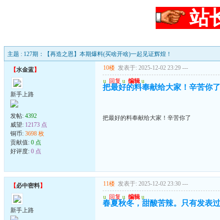
站
主题 : 127期：【再造之恩】本期爆料(买啥开啥)一起见证辉煌！
10楼
发表于: 2025-12-02 23:29
---
【
水金蓝
】
u
回复
u
编辑
u
把最好的料奉献给大家！辛苦你
新手上路
发帖:
4392
把最好的料奉献给大家！辛苦你了
威望:
12173 点
铜币:
3698 枚
贡献值:
0 点
好评度:
0 点
11楼
发表于: 2025-12-02 23:30
---
【
必中密料
】
u
回复
u
编辑
u
春夏秋冬，甜酸苦辣。只有发表
新手上路