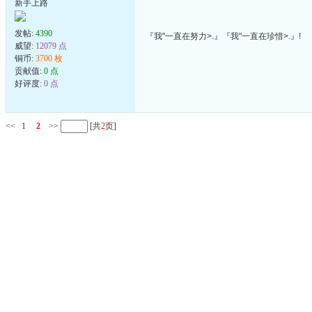
新手上路
发帖:
4390
『我"一直在努力>.』『我"一直在珍惜>.』!
威望:
12079 点
铜币:
3700 枚
贡献值:
0 点
好评度:
0 点
<<
1
2
>>
[共
2
页]