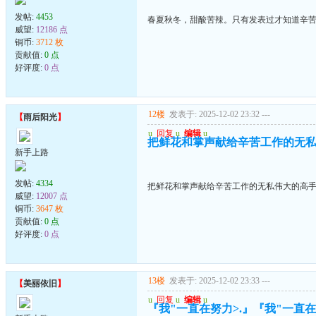
发帖:
4453
春夏秋冬，甜酸苦辣。只有发表过才知道辛
威望:
12186 点
铜币:
3712 枚
贡献值:
0 点
好评度:
0 点
12楼
发表于: 2025-12-02 23:32
---
【
雨后阳光
】
u
回复
u
编辑
u
把鲜花和掌声献给辛苦工作的无
新手上路
发帖:
4334
把鲜花和掌声献给辛苦工作的无私伟大的高
威望:
12007 点
铜币:
3647 枚
贡献值:
0 点
好评度:
0 点
13楼
发表于: 2025-12-02 23:33
---
【
美丽依旧
】
u
回复
u
编辑
u
『我"一直在努力>.』『我"一直在珍