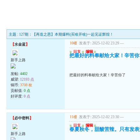
主题 : 127期：【再造之恩】本期爆料(买啥开啥)一起见证辉煌！
10楼
发表于: 2025-12-02 23:29
---
【
水金蓝
】
u
回复
u
编辑
u
把最好的料奉献给大家！辛苦你
新手上路
发帖:
4402
把最好的料奉献给大家！辛苦你了
威望:
12193 点
铜币:
3708 枚
贡献值:
0 点
好评度:
0 点
11楼
发表于: 2025-12-02 23:30
---
【
必中密料
】
u
回复
u
编辑
u
春夏秋冬，甜酸苦辣。只有发表
新手上路