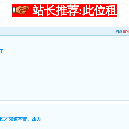
站长推荐:此位租
阅读
189
了
过才知道辛苦、压力