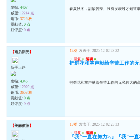
发帖:
4467
春夏秋冬，甜酸苦辣。只有发表过才知道
威望:
12214 点
铜币:
3726 枚
贡献值:
0 点
好评度:
0 点
12楼
发表于: 2025-12-02 23:32
---
【
雨后阳光
】
u
回复
u
编辑
u
把鲜花和掌声献给辛苦工作的无
新手上路
发帖:
4345
把鲜花和掌声献给辛苦工作的无私伟大的
威望:
12029 点
铜币:
3658 枚
贡献值:
0 点
好评度:
0 点
13楼
发表于: 2025-12-02 23:33
---
【
美丽依旧
】
u
回复
u
编辑
u
『我"一直在努力>.』『我"一直在