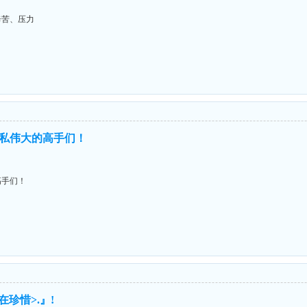
辛苦、压力
私伟大的高手们！
高手们！
珍惜>.』!