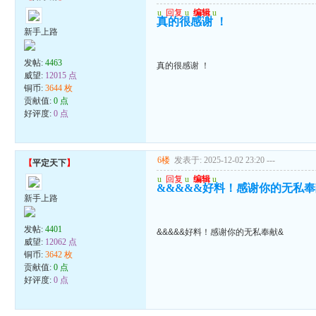
u
回复
u
编辑
u
真的很感谢 ！
新手上路
发帖:
4463
真的很感谢 ！
威望:
12015 点
铜币:
3644 枚
贡献值:
0 点
好评度:
0 点
6楼
发表于: 2025-12-02 23:20
---
【
平定天下
】
u
回复
u
编辑
u
&&&&&好料！感谢你的无私奉
新手上路
发帖:
4401
&&&&&好料！感谢你的无私奉献&
威望:
12062 点
铜币:
3642 枚
贡献值:
0 点
好评度:
0 点