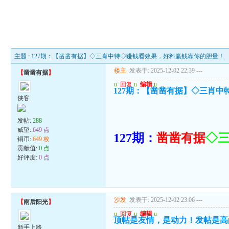
主题 : 127期：【凿凿有据】◇三肖中特◇赚钱看效果，好料赢钱靠你的胆量！
楼主
发表于: 2025-12-02 22:39
---
【
凿凿有据
】
u
回复
u
编辑
u
127期：【凿凿有据】◇三肖
侠客
发帖:
288
威望:
649 点
127期：
凿凿有据
◇
铜币:
649 枚
贡献值:
0 点
好评度:
0 点
沙发
发表于: 2025-12-02 23:06
---
【
雨后阳光
】
u
回复
u
编辑
u
顶帖是友情，是动力！发帖是高
新手上路