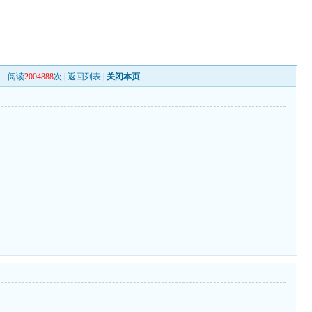
阅读
2004888
次 |
返回列表
|
关闭本页