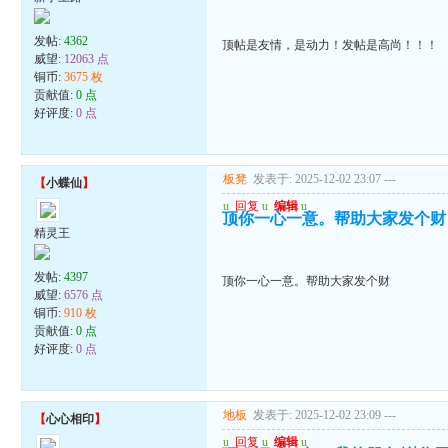
发帖:
4362
顶帖是友情，是动力！发帖是高尚！！！
威望:
12063 点
铜币:
3675 枚
贡献值:
0 点
好评度:
0 点
板凳
发表于: 2025-12-02 23:07
---
【
小蝶仙
】
u
回复
u
编辑
u
顶你一心一意。帮助大家发个财
精灵王
发帖:
4397
顶你一心一意。帮助大家发个财
威望:
6576 点
铜币:
910 枚
贡献值:
0 点
好评度:
0 点
地板
发表于: 2025-12-02 23:09
---
【
心心相印
】
u
回复
u
编辑
u