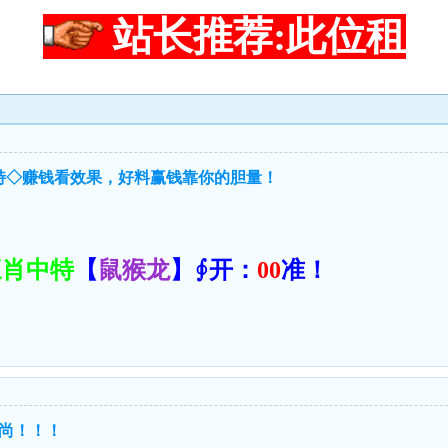
站长推荐:此位租
中特◇赚钱看效果，好料赢钱靠你的胆量！
三肖中特
【
鼠猴龙
】∮开：
00
准！
尚！！！