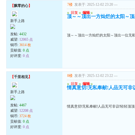
7楼
发表于: 2025-12-02 23:20
---
【
飘零的心
】
u
回复
u
编辑
u
顶～～顶出一方灿烂的太阳～顶
新手上路
发帖:
4432
顶～～顶出一方灿烂的太阳～顶出一位无
威望:
12065 点
铜币:
3614 枚
贡献值:
0 点
好评度:
0 点
8楼
发表于: 2025-12-02 23:22
---
【
千里相见
】
u
回复
u
编辑
u
情真意切!无私奉献!人品无可非
新手上路
发帖:
4467
情真意切!无私奉献!人品无可非议!轻轻顶顶
威望:
12208 点
铜币:
3724 枚
贡献值:
0 点
好评度:
0 点