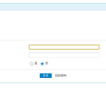
是
否
找回密码