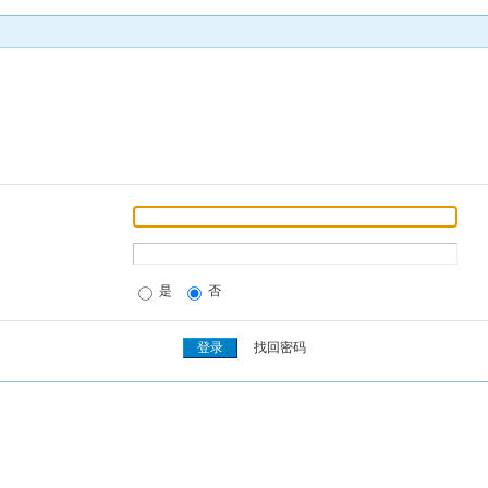
是
否
找回密码