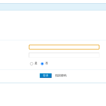
是
否
找回密码