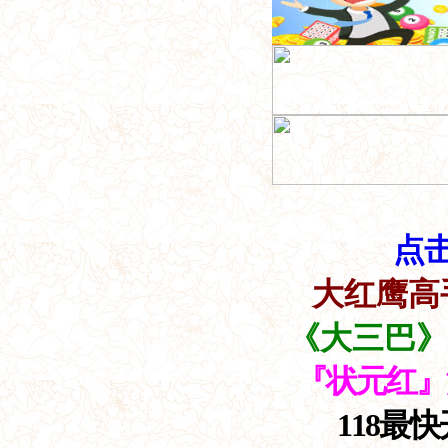
点
大红鹰高
《大三巴》5
『状元红』
118最