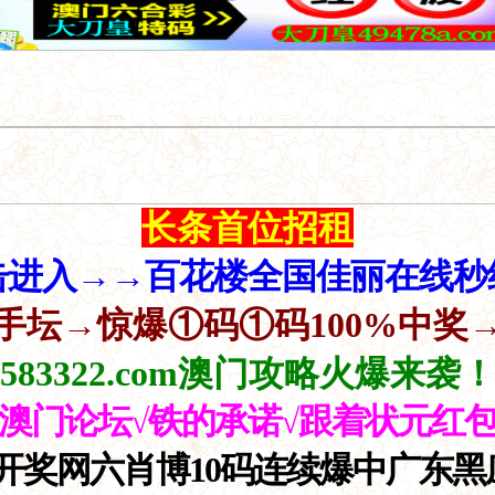
长条首位招租
击进入→→百花楼全国佳丽在线秒
手坛→惊爆①码①码100%中奖
83322.com澳门攻略火爆来
澳门论坛√铁的承诺√跟着状元红
快开奖网六肖博10码连续爆中广东