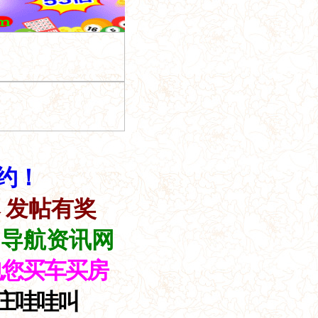
约！
→发帖有奖
袭！导航资讯网
包您买车买房
黑庄哇哇叫